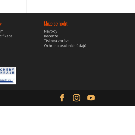
y:
Může se hodit:
rum
Návody
cifikace
Recenze
Tisková zpráva
Ochrana osobních údajů