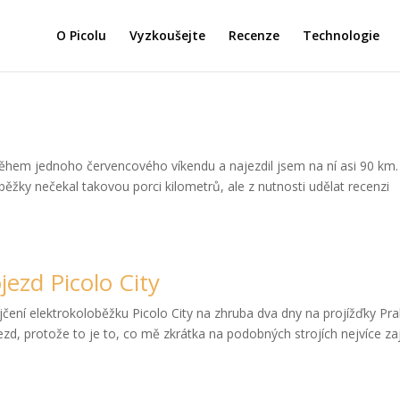
O Picolu
Vyzkoušejte
Recenze
Technologie
ěhem jednoho červencového víkendu a najezdil jsem na ní asi 90 km.
ěžky nečekal takovou porci kilometrů, ale z nutnosti udělat recenzi
jezd Picolo City
jčení elektrokoloběžku Picolo City na zhruba dva dny na projížďky Pr
zd, protože to je to, co mě zkrátka na podobných strojích nejvíce za