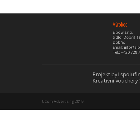
Výrobce:
Elpow s.r.o.
Sídlo: Dobříš 1
Dobříš
Email: info@el
Tel.: +420 728 
Projekt byl spoluf
Kreativní vouchery
CCom Advertising 2019