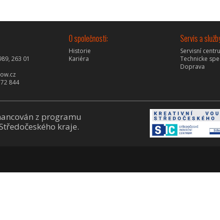
O společnosti:
Servis a služb
Historie
Servisní cent
989, 263 01
Kariéra
Technicke spe
Doprava
pow.cz
772 844
inancován z programu
 Středočeského kraje.